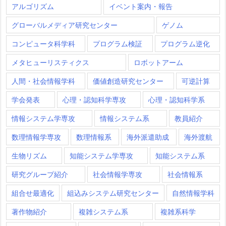
アルゴリズム
イベント案内・報告
グローバルメディア研究センター
ゲノム
コンピュータ科学科
プログラム検証
プログラム逆化
メタヒューリスティクス
ロボットアーム
人間・社会情報学科
価値創造研究センター
可逆計算
学会発表
心理・認知科学専攻
心理・認知科学系
情報システム学専攻
情報システム系
教員紹介
数理情報学専攻
数理情報系
海外派遣助成
海外渡航
生物リズム
知能システム学専攻
知能システム系
研究グループ紹介
社会情報学専攻
社会情報系
組合せ最適化
組込みシステム研究センター
自然情報学科
著作物紹介
複雑システム系
複雑系科学