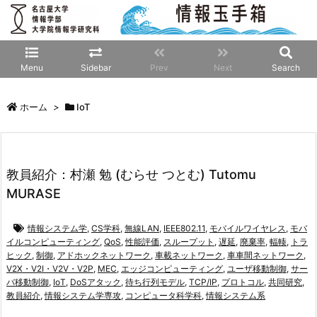
Menu
Sidebar
Prev
Next
Search
ホーム
>
IoT
教員紹介：村瀬 勉 (むらせ つとむ) Tutomu
MURASE
情報システム学
,
CS学科
,
無線LAN
,
IEEE802.11
,
モバイルワイヤレス
,
モバ
イルコンピューティング
,
QoS
,
性能評価
,
スループット
,
遅延
,
廃棄率
,
輻輳
,
トラ
ヒック
,
制御
,
アドホックネットワーク
,
車載ネットワーク
,
車車間ネットワーク
,
V2X・V2I・V2V・V2P
,
MEC
,
エッジコンピューティング
,
ユーザ移動制御
,
サー
バ移動制御
,
IoT
,
DoSアタック
,
待ち行列モデル
,
TCP/IP
,
プロトコル
,
共同研究
,
教員紹介
,
情報システム学専攻
,
コンピュータ科学科
,
情報システム系