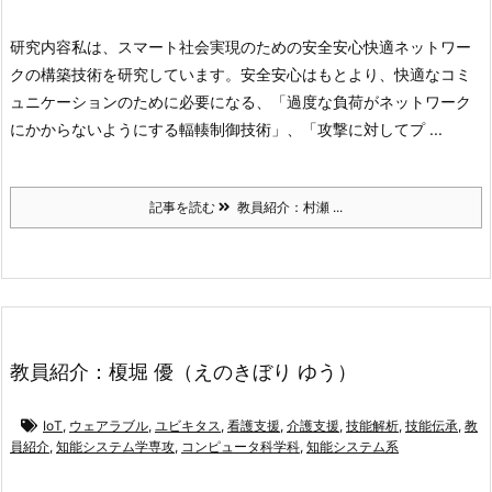
研究内容
私は、スマート社会実現のための安全安心快適ネットワー
クの構築技術を研究しています。安全安心はもとより、快適なコミ
ュニケーションのために必要になる、「過度な負荷がネットワーク
にかからないようにする輻輳制御技術」、「攻撃に対してプ ...
記事を読む
教員紹介：村瀬 ...
教員紹介：榎堀 優（えのきぼり ゆう）
IoT
,
ウェアラブル
,
ユビキタス
,
看護支援
,
介護支援
,
技能解析
,
技能伝承
,
教
員紹介
,
知能システム学専攻
,
コンピュータ科学科
,
知能システム系