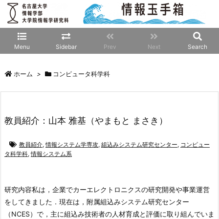
Menu
Sidebar
Prev
Next
Search
ホーム
>
コンピュータ科学科
教員紹介：山本 雅基（やまもと まさき）
教員紹介
,
情報システム学専攻
,
組込みシステム研究センター
,
コンピュー
タ科学科
,
情報システム系
研究内容
私は，企業でカーエレクトロニクスの研究開発や事業運営
をしてきました．現在は，附属組込みシステム研究センター
（NCES）で，主に組込み技術者の人材育成と評価に取り組んでいま