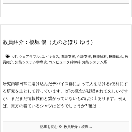
教員紹介：榎堀 優（えのきぼり ゆう）
IoT
,
ウェアラブル
,
ユビキタス
,
看護支援
,
介護支援
,
技能解析
,
技能伝承
,
教
員紹介
,
知能システム学専攻
,
コンピュータ科学科
,
知能システム系
研究内容
日常に溶け込んだデバイス群によって人を助ける/便利にす
る研究を主として行っています。IoTの概念が提唱されて久しいです
が、まだまだ情報技術と繋がっていないものは沢山あります。例え
ば、貴方の着ているシャツはどうでしょうか? 靴は ...
記事を読む
教員紹介：榎堀 ...