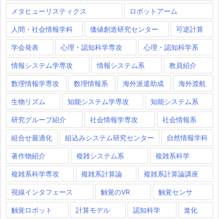
メタヒューリスティクス
ロボットアーム
人間・社会情報学科
価値創造研究センター
可逆計算
学会発表
心理・認知科学専攻
心理・認知科学系
情報システム学専攻
情報システム系
教員紹介
数理情報学専攻
数理情報系
海外派遣助成
海外渡航
生物リズム
知能システム学専攻
知能システム系
研究グループ紹介
社会情報学専攻
社会情報系
組合せ最適化
組込みシステム研究センター
自然情報学科
著作物紹介
複雑システム系
複雑系科学
複雑系科学専攻
複雑系計算論
複雑系計算論講座
視線インタフェース
触覚のVR
触覚センサ
触覚ロボット
計算モデル
認知科学
進化