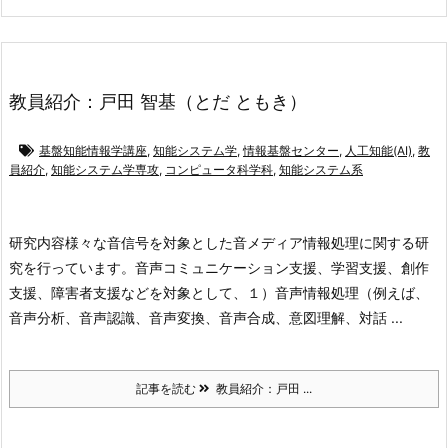
教員紹介：戸田 智基（とだ ともき）
基盤知能情報学講座
,
知能システム学
,
情報基盤センター
,
人工知能(AI)
,
教
員紹介
,
知能システム学専攻
,
コンピュータ科学科
,
知能システム系
研究内容
様々な音信号を対象とした音メディア情報処理に関する研
究を行っています。音声コミュニケーション支援、学習支援、創作
支援、障害者支援などを対象として、１）音声情報処理（例えば、
音声分析、音声認識、音声変換、音声合成、意図理解、対話 ...
記事を読む
教員紹介：戸田 ...