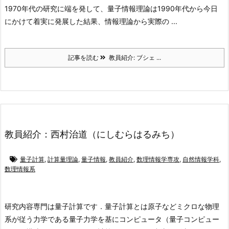
1970年代の研究に端を発して、量子情報理論は1990年代から今日
にかけて着実に発展した結果、情報理論から実際の ...
記事を読む
教員紹介: ブシェ ...
教員紹介：西村治道（にしむらはるみち）
量子計算
,
計算量理論
,
量子情報
,
教員紹介
,
数理情報学専攻
,
自然情報学科
,
数理情報系
研究内容
専門は量子計算です．量子計算とは原子などミクロな物理
系が従う力学である量子力学を基にコンピュータ（量子コンピュー