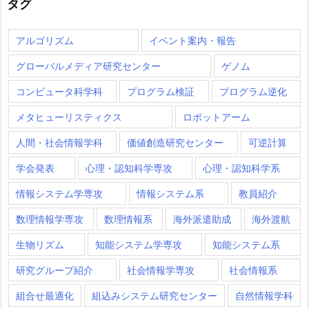
タグ
アルゴリズム
イベント案内・報告
グローバルメディア研究センター
ゲノム
コンピュータ科学科
プログラム検証
プログラム逆化
メタヒューリスティクス
ロボットアーム
人間・社会情報学科
価値創造研究センター
可逆計算
学会発表
心理・認知科学専攻
心理・認知科学系
情報システム学専攻
情報システム系
教員紹介
数理情報学専攻
数理情報系
海外派遣助成
海外渡航
生物リズム
知能システム学専攻
知能システム系
研究グループ紹介
社会情報学専攻
社会情報系
組合せ最適化
組込みシステム研究センター
自然情報学科