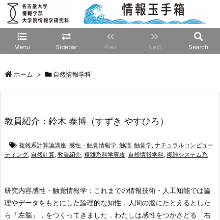
Menu
Sidebar
Prev
Next
Search
ホーム
>
自然情報学科
教員紹介：鈴木 泰博（すずき やすひろ）
複雑系計算論講座
,
感性・触覚情報学
,
触譜
,
触覚学
,
ナチュラルコンピュー
ティング
,
自然計算
,
教員紹介
,
複雑系科学専攻
,
自然情報学科
,
複雑システム系
研究内容
感性・触覚情報学：これまでの情報技術・人工知能では論
理やデータをもとにした論理的な知性，人間の脳にたとえるとした
ら「左脳」，をつくってきました．わたしは感性をつかさどる「右