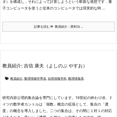
タ）を構成し，それによって計算しようという斬新な発想です．量
子コンピュータを使うと従来のコンピュータでは現実的な時 ...
記事を読む
教員紹介：西村治 ...
教員紹介: 吉信 康夫（よしのぶ やすお）
教員紹介
,
数理情報学専攻
,
自然情報学科
,
数理情報系
研究内容
公理的集合論を専門にしています。19世紀の終わり頃、ド
イツの数学者カントルは「個数」概念の拡張として、集合の「濃
度」の概念を導入しました。二つの集合は、その間に１対１の対応