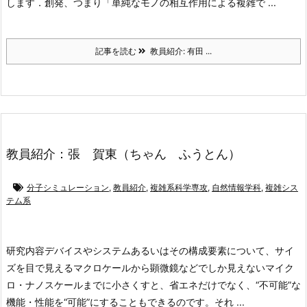
します．創発、つまり「単純なモノの相互作用による複雑で ...
記事を読む
教員紹介: 有田 ...
教員紹介：張 賀東（ちゃん ふうとん）
分子シミュレーション
,
教員紹介
,
複雑系科学専攻
,
自然情報学科
,
複雑シス
テム系
研究内容
デバイスやシステムあるいはその構成要素について、サイ
ズを目で見えるマクロケールから顕微鏡などでしか見えないマイク
ロ・ナノスケールまでに小さくすと、省エネだけでなく、“不可能”な
機能・性能を“可能”にすることもできるのです。それ ...