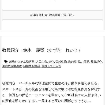
記事を読む
教員紹介：張 賀 ...
教員紹介：鈴木 麗璽（すずき れいじ）
創発システム論講座
,
人工生命
,
進化
,
仮想生物
,
鳥の歌
,
協力行動
,
教員紹介
,
複雑系科学専攻
,
自然情報学科
,
複雑システム系
研究内容
バーチャルな物理空間で生物の形と動きを進化させる，
スマートスピーカの技術を活用して鳥の歌に潜む相互作用を解明す
る，何万もの仮想エージェントを動かしてSNS社会での人付き合い
の変化を明らかにする．一見すると互いに関係なさそうな ...