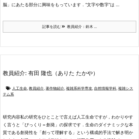
脳」にあたる部分に興味をもっています．“文字や数字”は ...
記事を読む
教員紹介：鈴木 ...
教員紹介: 有田 隆也（ありた たかや）
人工生命
,
教員紹介
,
著作物紹介
,
複雑系科学専攻
,
自然情報学科
,
複雑シス
テム系
研究内容
私の研究をひとことで言えば人工生命ですが，わかりやす
く言うと「びっくり＝創発」の探求です．生命のダイナミックな本
質である創発性を「創って理解する」という構成的手法で解き明か