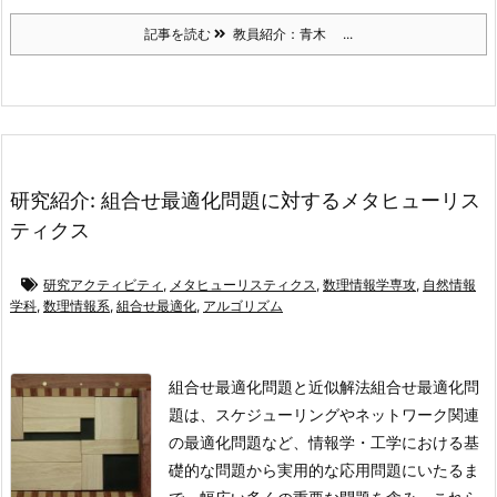
記事を読む
教員紹介：青木 ...
研究紹介: 組合せ最適化問題に対するメタヒューリス
ティクス
研究アクティビティ
,
メタヒューリスティクス
,
数理情報学専攻
,
自然情報
学科
,
数理情報系
,
組合せ最適化
,
アルゴリズム
組合せ最適化問題と近似解法
組合せ最適化問
題は、スケジューリングやネットワーク関連
の最適化問題など、情報学・工学における基
礎的な問題から実用的な応用問題にいたるま