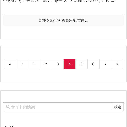
があるとき、等しい「濃度」を持つ、と定義したのです。彼 ...
記事を読む
教員紹介: 吉信 ...
«
‹
1
2
3
4
5
6
›
»