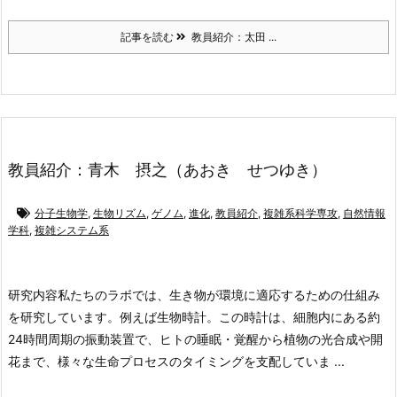
記事を読む
教員紹介：太田 ...
教員紹介：青木 摂之（あおき せつゆき）
分子生物学
,
生物リズム
,
ゲノム
,
進化
,
教員紹介
,
複雑系科学専攻
,
自然情報
学科
,
複雑システム系
研究内容
私たちのラボでは、生き物が環境に適応するための仕組み
を研究しています。例えば生物時計。この時計は、細胞内にある約
24時間周期の振動装置で、ヒトの睡眠・覚醒から植物の光合成や開
花まで、様々な生命プロセスのタイミングを支配していま ...