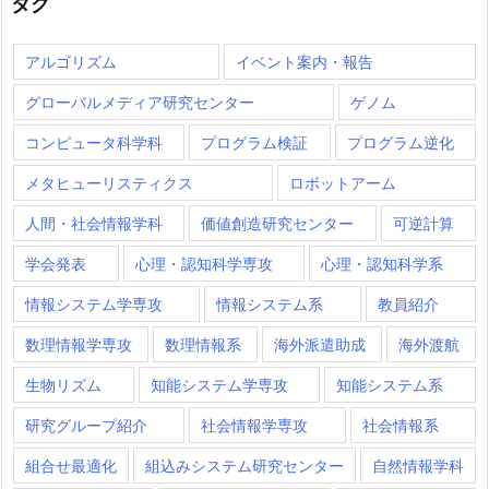
タグ
アルゴリズム
イベント案内・報告
グローバルメディア研究センター
ゲノム
コンピュータ科学科
プログラム検証
プログラム逆化
メタヒューリスティクス
ロボットアーム
人間・社会情報学科
価値創造研究センター
可逆計算
学会発表
心理・認知科学専攻
心理・認知科学系
情報システム学専攻
情報システム系
教員紹介
数理情報学専攻
数理情報系
海外派遣助成
海外渡航
生物リズム
知能システム学専攻
知能システム系
研究グループ紹介
社会情報学専攻
社会情報系
組合せ最適化
組込みシステム研究センター
自然情報学科