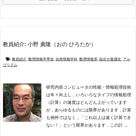
教員紹介: 小野 廣隆（おの ひろたか）
教員紹介
,
数理情報学専攻
,
自然情報学科
,
数理情報系
,
組合せ最適化
,
アル
ゴリズム
研究内容
コンピュータの性能・情報処理技術
は年々向上し，いろいろなタイプの情報処理
（計算）の速度はどんどん上がっています
が，あらゆるものには限界があります．計算
も例外ではなく，「これ以上は速く計算でき
ない！」という限界があります．この計 ...