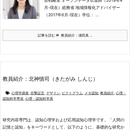
合戦略室 オープンデータ伝道師（2019年4
月-現在）
総務省 地域情報化アドバイザー
（2017年6月-現在）
学位： ...
記事を読む
教員紹介：浦田真 ...
教員紹介：北神慎司（きたがみ しんじ）
心理学講座
,
目撃証言
,
デザイン
,
ピクトグラム
,
メタ認知
,
教員紹介
,
心理・
認知科学専攻
,
心理・認知科学系
研究内容
専門は、認知心理学および応用認知心理学です。「人間の
記憶と認知」をキーワードとして、以下のように、基礎的な研究か