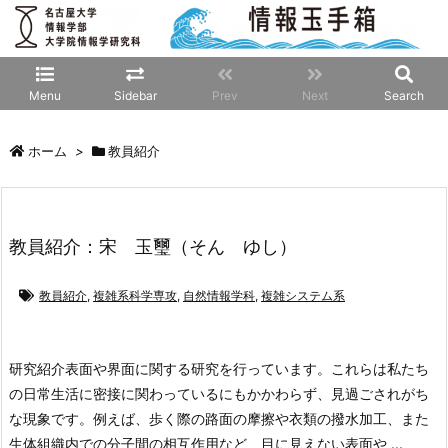
Menu
Sidebar
Prev
Next
Search
ホーム
>
教員紹介
教員紹介：宋 玉璽（そん ゆし）
教員紹介
,
複雑系科学専攻
,
自然情報学科
,
複雑システム系
研究紹介
表面や界面に関する研究を行っています。これらは私たち
の日常生活に密接に関わっているにもかかわらず、見過ごされがち
な現象です。例えば、歩く際の路面の摩擦や衣類の撥水加工、また
生体組織内での分子間の相互作用など、目に見えない表面や ...