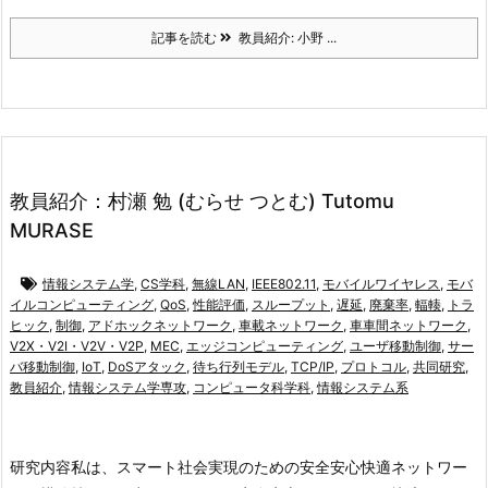
記事を読む
教員紹介: 小野 ...
教員紹介：村瀬 勉 (むらせ つとむ) Tutomu
MURASE
情報システム学
,
CS学科
,
無線LAN
,
IEEE802.11
,
モバイルワイヤレス
,
モバ
イルコンピューティング
,
QoS
,
性能評価
,
スループット
,
遅延
,
廃棄率
,
輻輳
,
トラ
ヒック
,
制御
,
アドホックネットワーク
,
車載ネットワーク
,
車車間ネットワーク
,
V2X・V2I・V2V・V2P
,
MEC
,
エッジコンピューティング
,
ユーザ移動制御
,
サー
バ移動制御
,
IoT
,
DoSアタック
,
待ち行列モデル
,
TCP/IP
,
プロトコル
,
共同研究
,
教員紹介
,
情報システム学専攻
,
コンピュータ科学科
,
情報システム系
研究内容
私は、スマート社会実現のための安全安心快適ネットワー