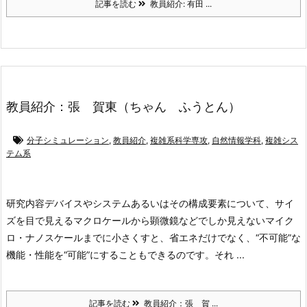
記事を読む
教員紹介: 有田 ...
教員紹介：張 賀東（ちゃん ふうとん）
分子シミュレーション
,
教員紹介
,
複雑系科学専攻
,
自然情報学科
,
複雑シス
テム系
研究内容
デバイスやシステムあるいはその構成要素について、サイ
ズを目で見えるマクロケールから顕微鏡などでしか見えないマイク
ロ・ナノスケールまでに小さくすと、省エネだけでなく、“不可能”な
機能・性能を“可能”にすることもできるのです。それ ...
記事を読む
教員紹介：張 賀 ...