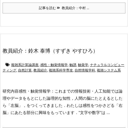
記事を読む
教員紹介：中村 ...
教員紹介：鈴木 泰博（すずき やすひろ）
複雑系計算論講座
,
感性・触覚情報学
,
触譜
,
触覚学
,
ナチュラルコンピュー
ティング
,
自然計算
,
教員紹介
,
複雑系科学専攻
,
自然情報学科
,
複雑システム系
研究内容
感性・触覚情報学：これまでの情報技術・人工知能では論
理やデータをもとにした論理的な知性，人間の脳にたとえるとした
ら「左脳」，をつくってきました．わたしは感性をつかさどる「右
脳」にあたる部分に興味をもっています．“文字や数字”は ...