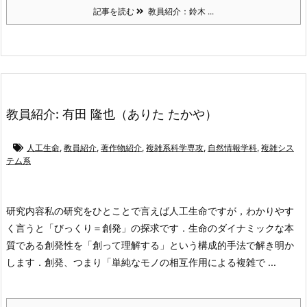
記事を読む
教員紹介：鈴木 ...
教員紹介: 有田 隆也（ありた たかや）
人工生命
,
教員紹介
,
著作物紹介
,
複雑系科学専攻
,
自然情報学科
,
複雑シス
テム系
研究内容
私の研究をひとことで言えば人工生命ですが，わかりやす
く言うと「びっくり＝創発」の探求です．生命のダイナミックな本
質である創発性を「創って理解する」という構成的手法で解き明か
します．創発、つまり「単純なモノの相互作用による複雑で ...