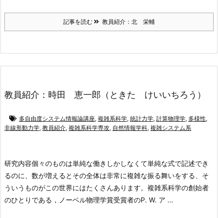
記事を読む
教員紹介：北 栄輔
教員紹介：時田 恵一郎（ときた けいいちろう）
多自由度システム情報論講座
,
複雑系科学
,
統計力学
,
計算物理学
,
多様性
,
非線形動力学
,
教員紹介
,
複雑系科学専攻
,
自然情報学科
,
複雑システム系
研究内容
個々のものは単純な働きしかしなくて単純な式で記述でき
るのに、数が増えるとその全体は非常に複雑な振る舞いをする、そ
ういうものがこの世界にはたくさんあります。複雑系科学の創始者
のひとりである，ノーベル物理学賞受賞者のP. W. ア ...