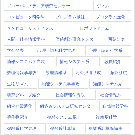
グローバルメディア研究センター
ゲノム
コンピュータ科学科
プログラム検証
プログラム逆化
メタヒューリスティクス
ロボットアーム
人間・社会情報学科
価値創造研究センター
可逆計算
学会発表
心理・認知科学専攻
心理・認知科学系
情報システム学専攻
情報システム系
教員紹介
数理情報学専攻
数理情報系
海外派遣助成
海外渡航
生物リズム
知能システム学専攻
知能システム系
研究グループ紹介
社会情報学専攻
社会情報系
組合せ最適化
組込みシステム研究センター
自然情報学科
著作物紹介
複雑システム系
複雑系科学
複雑系科学専攻
複雑系計算論
複雑系計算論講座