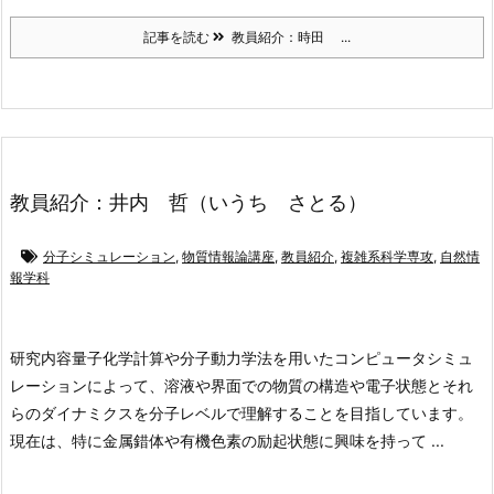
記事を読む
教員紹介：時田 ...
教員紹介：井内 哲（いうち さとる）
分子シミュレーション
,
物質情報論講座
,
教員紹介
,
複雑系科学専攻
,
自然情
報学科
研究内容
量子化学計算や分子動力学法を用いたコンピュータシミュ
レーションによって、溶液や界面での物質の構造や電子状態とそれ
らのダイナミクスを分子レベルで理解することを目指しています。
現在は、特に金属錯体や有機色素の励起状態に興味を持って ...