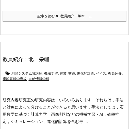
記事を読む
教員紹介：塚本 ...
教員紹介：北 栄輔
創発システム論講座
,
機械学習
,
農業
,
交通
,
進化的計算
,
ベイズ
,
教員紹介
,
複雑系科学専攻
,
自然情報学科
研究内容
研究室の研究内容は，いろいろあります．それらは，手法
と対象によって分けることができると思います．手法としては，応
用数学に基づく計算力学，画像判別などの機械学習・AI，確率推
定，シミュレーション，進化的計算を含む最 ...