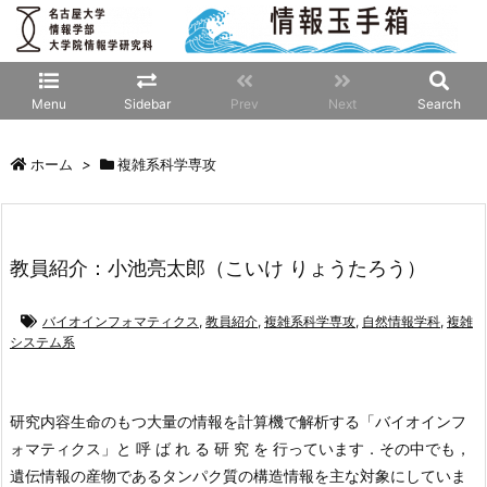
Menu
Sidebar
Prev
Next
Search
ホーム
>
複雑系科学専攻
教員紹介：小池亮太郎（こいけ りょうたろう）
バイオインフォマティクス
,
教員紹介
,
複雑系科学専攻
,
自然情報学科
,
複雑
システム系
研究内容
生命のもつ大量の情報を計算機で解析する「バイオインフ
ォマティクス」と 呼 ば れ る 研 究 を 行っています．その中でも，
遺伝情報の産物であるタンパク質の構造情報を主な対象にしていま